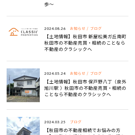
歩〜
不動産を売りたい方
お知らせ
ブログ
2024.08.26
仲介売却
不動産買取
相続・空き家相談
【土地情報】秋田市 新屋松美ガ丘南町
任意売却
住み替え・離婚時の売却
秋田市の不動産売買・相続のことなら
不動産のクラシックへ
会社情報
選ばれる理由・強み
代表挨拶・スタッフ紹介
お知らせ
ブログ
2024.05.24
【土地情報】秋田市 保戸野八丁（泉外
会社案内
よくある質問Q＆A
旭川駅 ）秋田市の不動産売買・相続の
ことなら不動産のクラシックへ
不動産を買いたい方
お問い合わせ・無料査定
ブログ
2024.03.25
【秋田市の不動産相続でお悩みの方