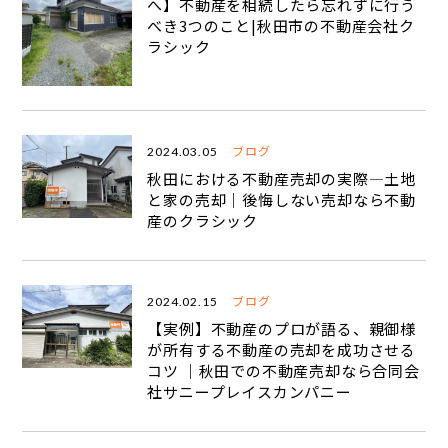
へ】不動産を相続したら忘れずに行う
べき3つのこと|秋田市の不動産会社ク
ラシック
運営会社 合同会社サニープレイスカンパニー
〒010-0063
秋田市牛島西3-15-18-2
TEL : 018-807-5657
ブログ
2024.03.05
FAX : 018-803-7286
秋田における不動産売却の実際―土地
E-mail : classic@sunnyplacecompany.com
と家の売却｜後悔しない売却なら不動
産のクラシック
ブログ
2024.02.15
【実例】不動産のプロが語る、親御様
が所有する不動産の売却を成功させる
コツ ｜秋田での不動産売却なら合同会
社サニープレイスカンパニー